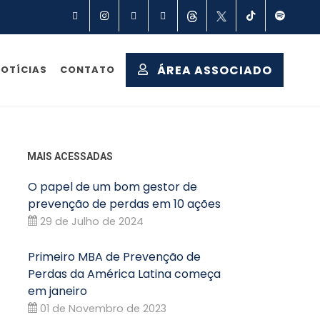
Facebook
Instagram
Linkedin
YouTube
Threads
X
TikTok
Spot
ÁREA ASSOCIADO
OTÍCIAS
CONTATO
MAIS ACESSADAS
O papel de um bom gestor de
prevenção de perdas em 10 ações
29 de Julho de 2024
Primeiro MBA de Prevenção de
Perdas da América Latina começa
em janeiro
01 de Novembro de 2023