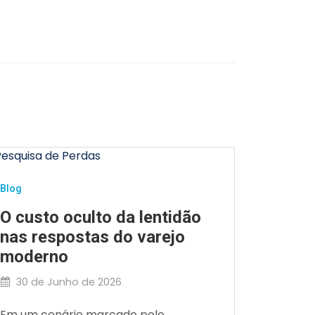
Blog
Blog
Preven
O custo oculto da lentidão
varejo
nas respostas do varejo
influê
moderno
26 de 
30 de Junho de 2026
Veja com
Em um cenário marcado pelo
Influênc