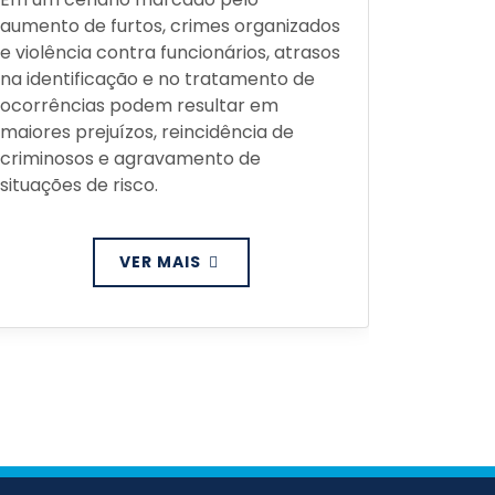
aumento de furtos, crimes organizados
Preventi
e violência contra funcionários, atrasos
para pre
na identificação e no tratamento de
proteger
ocorrências podem resultar em
ativos; 
maiores prejuízos, reincidência de
estratég
criminosos e agravamento de
exato on
situações de risco.
ambient
VER MAIS