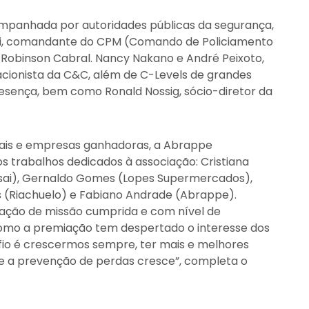
ompanhada por autoridades públicas da segurança,
zzi, comandante do CPM (Comando de Policiamento
 Robinson Cabral. Nancy Nakano e André Peixoto,
ionista da C&C, além de C-Levels de grandes
ença, bem como Ronald Nossig, sócio-diretor da
nais e empresas ganhadoras, a Abrappe
s trabalhos dedicados à associação: Cristiana
Assai), Gernaldo Gomes (Lopes Supermercados),
ros (Riachuelo) e Fabiano Andrade (Abrappe).
ção de missão cumprida e com nível de
omo a premiação tem despertado o interesse dos
afio é crescermos sempre, ter mais e melhores
 e a prevenção de perdas cresce”, completa o