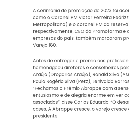
A cerimônia de premiação de 2023 foi ac
como o Coronel PM Victor Ferreira Fedri
Metropolitano) e o coronel PM da reserva
respectivamente, CEO da Promofarma e ac
empresas do país, também marcaram pres
Varejo 180.
Antes de entregar o prêmio aos profissio
homenageou diretores e conselheiros pelo
Araújo (Drogarias Araújo), Ronald Silva (
Paulo Rogério Silva (Petz), Lenivaldo Bar
“Fechamos o Prêmio Abrappe com a sensa
entusiasmo e de alegria enorme em ver c
associados”, disse Carlos Eduardo. “O des
cases. A Abrappe cresce, o varejo cresce
presidente.