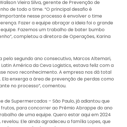
alison Vieira Silva, gerente de Prevenção de
o de todo o time. “O principal desafio é
s importante nesse processo é envolver o time
ferença. Fazer a equipe abraçar a ideia foi o grande
sa equipe. Fazemos um trabalho de bater bumbo
nho”, completou a diretora de Operações, Karina
 pelo segundo ano consecutivo, Marcos Altemari,
 Latin América da Ceva Logistics, estava feliz com a
esse novo reconhecimento. A empresa nos dá total
lho. Ela enxerga a área de prevenção de perdas como
tante no processo”, comentou.
 de Supermercados – São Paulo, já adiantou que
frutos, para concorrer ao Prêmio Abrappe do ano
trabalho de uma equipe. Quero estar aqui em 2024
revelou. Ele ainda agradeceu a família Lopes, que