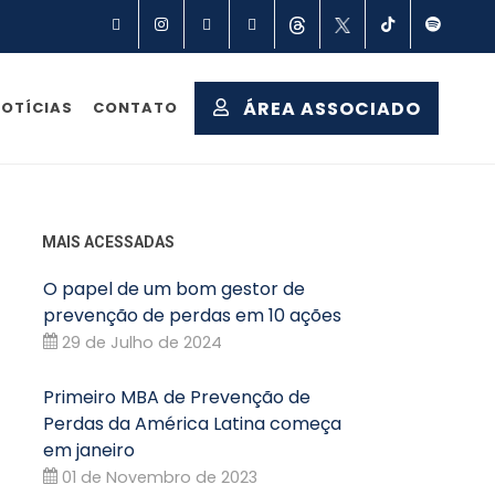
Facebook
Instagram
Linkedin
YouTube
Threads
X
TikTok
Spot
ÁREA ASSOCIADO
OTÍCIAS
CONTATO
MAIS ACESSADAS
O papel de um bom gestor de
prevenção de perdas em 10 ações
29 de Julho de 2024
Primeiro MBA de Prevenção de
Perdas da América Latina começa
em janeiro
01 de Novembro de 2023