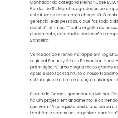
Ganhador da categoria Melhor Case ESG, W
Perdas do St. Marche, agradeceu ao empenh
estruturar e fazer como chegar lá. O mai
gerencial e as pessoas, o que faz toda a di
desafio”, afirmou. “Tenho orgulho da nos
diariamente, com muita dedicação e empe
Bandeira.
Vencedor do Prêmio Abrappe em Logística
regional Security & Loss Prevention Head –
premiação. “É uma alegria muito grande 
apoio e isso facilita muito o nosso traba
estratégica e o time é a peça mais impor
Gernaldo Gomes, ganhador do Melhor Case
há um projeto em andamento, e colhendo 
que vem. “A conquista deste ano coroa o 
também e vamos nos organizar para isso”, 