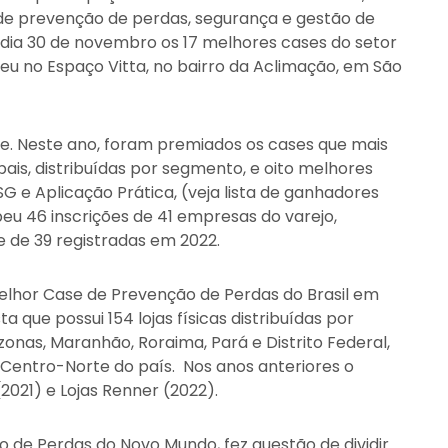
s de prevenção de perdas, segurança e gestão de
 dia 30 de novembro os 17 melhores cases do setor
u no Espaço Vitta, no bairro da Aclimação, em São
pe. Neste ano, foram premiados os cases que mais
is, distribuídas por segmento, e oito melhores
SG e Aplicação Prática, (veja lista de ganhadores
eu 46 inscrições de 41 empresas do varejo,
de de 39 registradas em 2022.
elhor Case de Prevenção de Perdas do Brasil em
a que possui 154 lojas físicas distribuídas por
zonas, Maranhão, Roraima, Pará e Distrito Federal,
 Centro-Norte do país. Nos anos anteriores o
(2021) e Lojas Renner (2022).
 de Perdas do Novo Mundo, fez questão de dividir