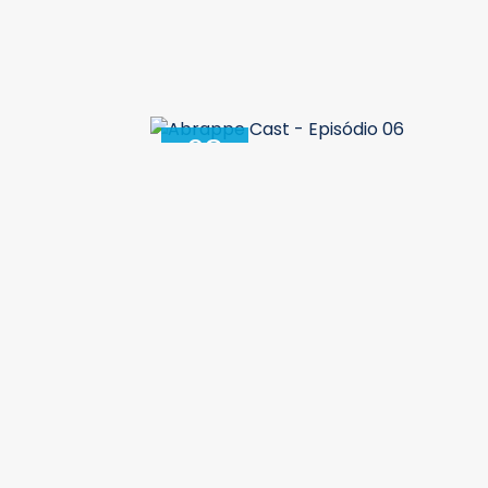
28
Março