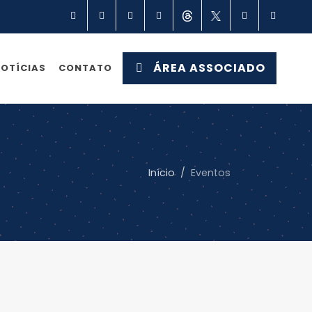
Facebook
Instagram
Linkedin
YouTube
Threads
X
TikTok
Spot
ÁREA ASSOCIADO
OTÍCIAS
CONTATO
Início
Eventos