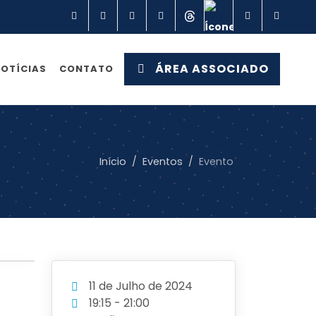
Facebook
Instagram
Linkedin
YouTube
Threads
X
TikTok
Spot
ÁREA ASSOCIADO
OTÍCIAS
CONTATO
Início
Eventos
Evento
11 de Julho de 2024
19:15 - 21:00