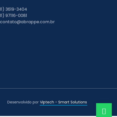
11) 3619-3404
11) 97116-0081
Desenvolvido por
Viptech - Smart Solutions