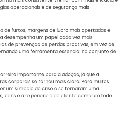
orma mais consistente, treinar com mais eficácia e
gias operacionais e de segurança mais
o de furtos, margens de lucro mais apertadas e
ogia desempenha um papel cada vez mais
ias de prevenção de perdas proativas, em vez de
tornando uma ferramenta essencial no conjunto de
rreira importante para a adoção, já que a
ras corporais se tornou mais clara. Para muitos
e ser um símbolo de crise e se tornaram uma
, bens e a experiência do cliente como um todo.