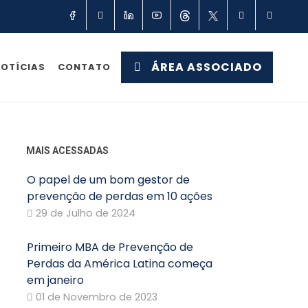
Facebook
Instagram
Linkedin
YouTube
Threads
X
TikTok
Spot
ÁREA ASSOCIADO
OTÍCIAS
CONTATO
MAIS ACESSADAS
O papel de um bom gestor de
prevenção de perdas em 10 ações
29 de Julho de 2024
Primeiro MBA de Prevenção de
Perdas da América Latina começa
em janeiro
01 de Novembro de 2023