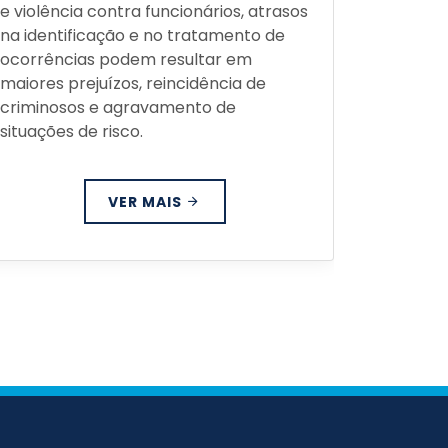
e violência contra funcionários, atrasos
para pre
na identificação e no tratamento de
proteger
ocorrências podem resultar em
ativos; 
maiores prejuízos, reincidência de
estratég
criminosos e agravamento de
exato on
situações de risco.
ambient
VER MAIS