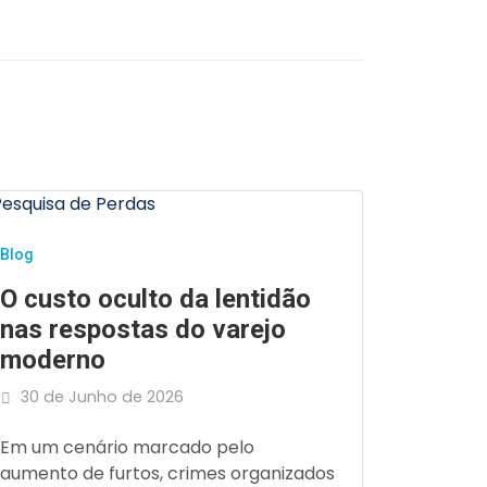
Blog
Blog
Preven
O custo oculto da lentidão
varejo
nas respostas do varejo
influê
moderno
26 de 
30 de Junho de 2026
Veja com
Em um cenário marcado pelo
Influênc
aumento de furtos, crimes organizados
Preventi