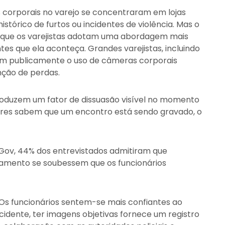
corporais no varejo se concentraram em lojas
istórico de furtos ou incidentes de violência. Mas o
a que os varejistas adotam uma abordagem mais
ntes que ela aconteça. Grandes varejistas, incluindo
am publicamente o uso de câmeras corporais
nção de perdas.
troduzem um fator de dissuasão visível no momento
tores sabem que um encontro está sendo gravado, o
Gov, 44% dos entrevistados admitiram que
amento se soubessem que os funcionários
Os funcionários sentem-se mais confiantes ao
ncidente, ter imagens objetivas fornece um registro